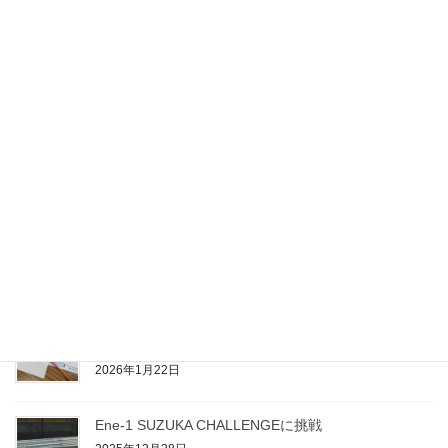
技術地域クラブ長野・エコエンジニア篠ノ井の新年度
会員募集！
2026年3月7日
Nagano Tech Style Lab活動報告会2025
2026年2月23日
長野地域クラブ成果発表会＆ヘボコン大会
2026年1月22日
美術地域クラブ「MIRART with OKAGAKUEN」活動
の様子
2026年1月22日
Ene-1 SUZUKA CHALLENGEに挑戦